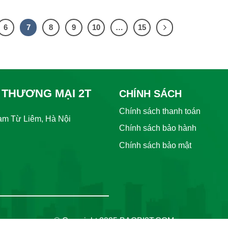
6
7
8
9
10
…
15
 THƯƠNG MẠI 2T
CHÍNH SÁCH
Chính sách thanh toán
Nam Từ Liêm, Hà Nội
Chính sách bảo hành
Chính sách bảo mật
© Copyright 2025 BAOBI2T.COM