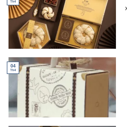
Th4
04
Th4