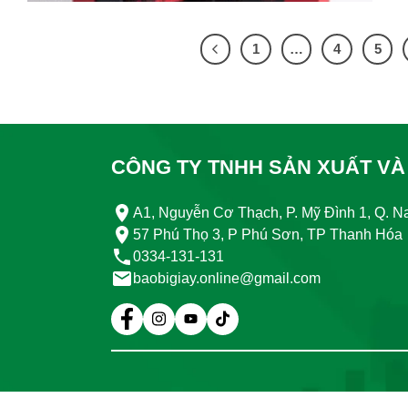
1
…
4
5
CÔNG TY TNHH SẢN XUẤT VÀ
A1, Nguyễn Cơ Thạch, P. Mỹ Đình 1, Q. 
57 Phú Thọ 3, P Phú Sơn, TP Thanh Hóa
0334-131-131
baobigiay.online@gmail.com