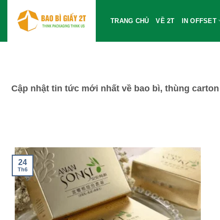
Bỏ
qua
TRANG CHỦ
VỀ 2T
IN OFFSET
nội
dung
Cập nhật tin tức mới nhất về bao bì, thùng carto
24
Th6