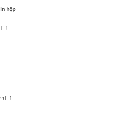
 in hộp
...]
 [...]