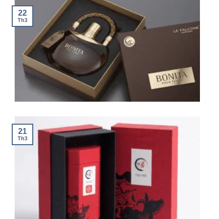
22
Th3
21
Th3