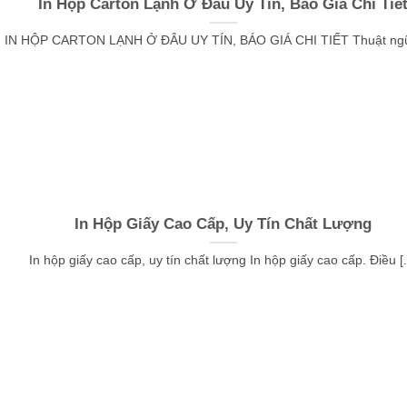
In Hộp Carton Lạnh Ở Đâu Uy Tín, Báo Giá Chi Tiế
IN HỘP CARTON LẠNH Ở ĐÂU UY TÍN, BÁO GIÁ CHI TIẾT Thuật ngữ “
In Hộp Giấy Cao Cấp, Uy Tín Chất Lượng
In hộp giấy cao cấp, uy tín chất lượng In hộp giấy cao cấp. Điều [..