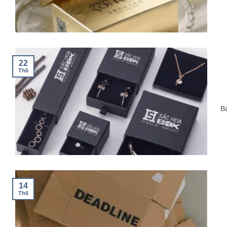
22
Th6
Bạ
14
Th6