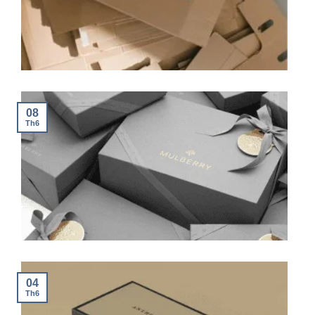
08
Th6
04
Th6