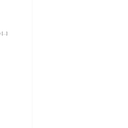
[...]