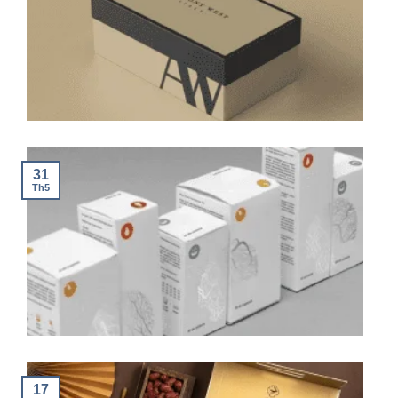
31
Th5
17