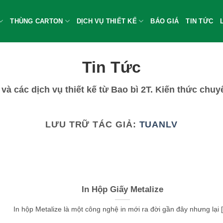
THÙNG CARTON
DỊCH VỤ THIẾT KẾ
BÁO GIÁ
TIN TỨC
Tin Tức
n và các dịch vụ thiết kế từ Bao bì 2T. Kiến thức c
LƯU TRỮ TÁC GIẢ:
TUANLV
In Hộp Giấy Metalize
In hộp Metalize là một công nghệ in mới ra đời gần đây nhưng lại [.