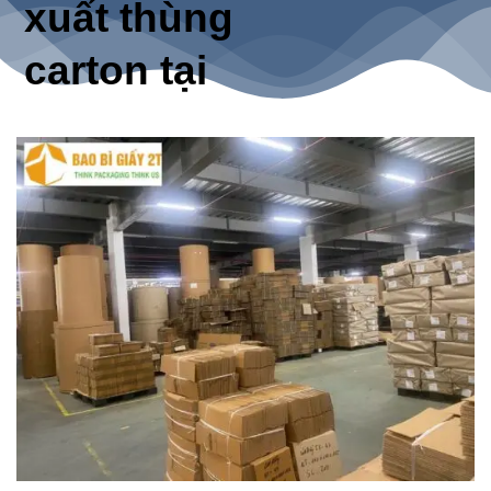
xuất thùng
carton tại
Bao Bì 2T
1. Tư vấn thiết kế
miễn phí
2. Chất liệu đa dạng
3. Công nghệ in ấn
tiên tiến
4. Gia công hoàn
thiện
5. Dịch vụ tư vấn tận