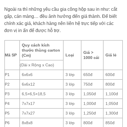
Ngoài ra thì những yêu cầu gia công hộp sau in như: cắt
gấp, cán màng… đều ảnh hưởng đến giá thành. Để biết
chính xác giá, khách hàng nên liên hệ trực tiếp với các
đơn vị in ấn để được hỗ trợ.
Quy cách kích
thước thùng carton
Giá >
Mã SP
Loại
Giá lẻ
(Cm)
1000 cái
(Dài x Rộng x Cao)
P1
6x6x6
3 lớp
650đ
600đ
P2
6x6x12
3 lớp
750đ
800đ
P3
6,5×6,5×18,5
3 lớp
1,050đ
1,100đ
P4
7x7x17
3 lớp
1,000đ
1,050đ
P5
7x7x27
3 lớp
1,250đ
1,300đ
P6
8x8x8
3 lớp
800đ
850đ