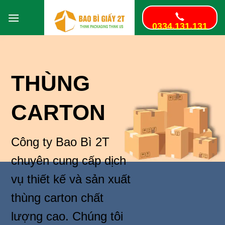
Bỏ
qua
0334.131.131
nội
dung
THÙNG
CARTON
Công ty Bao Bì 2T
chuyên cung cấp dịch
vụ thiết kế và sản xuất
thùng carton chất
lượng cao. Chúng tôi