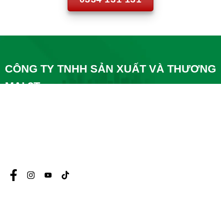
CÔNG TY TNHH SẢN XUẤT VÀ THƯƠNG
MẠI 2T
A1, Nguyễn Cơ Thạch, P. Mỹ Đình 1, Q. Nam Từ Liêm,
Hà Nội
57 Phú Thọ 3, P Phú Sơn, TP Thanh Hóa
0334-131-131
baobigiay.online@gmail.com
CHÍNH SÁCH