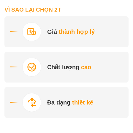
tâm
VÌ SAO LẠI CHỌN 2T
Bao Bì 2T không chỉ
cung cấp sản phẩm
Giá
thành hợp lý
thùng, hộp carton mà
còn là đối tác in ấn
các loại bao bì giấy,
Chất lượng
cao
tem nhãn với nhiều
chất liệu như giấy,
nhựa, xi bạc, decal 7
Đa dạng
thiết kế
màu, decal trong
suốt…