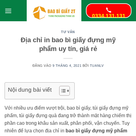
Bỏ
qua
0334.131.131
nội
dung
TƯ VẤN
Địa chỉ in bao bì giấy đựng mỹ
phẩm uy tín, giá rẻ
ĐĂNG VÀO
9 THÁNG 4, 2021
BỞI
TUANLV
Nội dung bài viết
Với nhiều ưu điểm vượt trội, bao bì giấy, túi giấy đựng mỹ
phẩm, túi giấy đựng quà đang trở thành mặt hàng chiếm thị
phần cao trong khâu sản xuất, phân phối, vận chuyển. Tuy
nhiên để lựa chọn địa chỉ in
bao bì giấy đựng mỹ phẩm