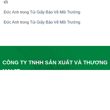
tốt
Đức Anh
trong
Túi Giấy Bảo Vệ Môi Trường
Đức Anh
trong
Túi Giấy Bảo Vệ Môi Trường
CÔNG TY TNHH SẢN XUẤT VÀ THƯƠNG
MẠI 2T
A1, Nguyễn Cơ Thạch, P. Mỹ Đình 1, Q. Nam Từ Liêm,
Hà Nội
57 Phú Thọ 3, P Phú Sơn, TP Thanh Hóa
0334-131-131
baobigiay.online@gmail.com