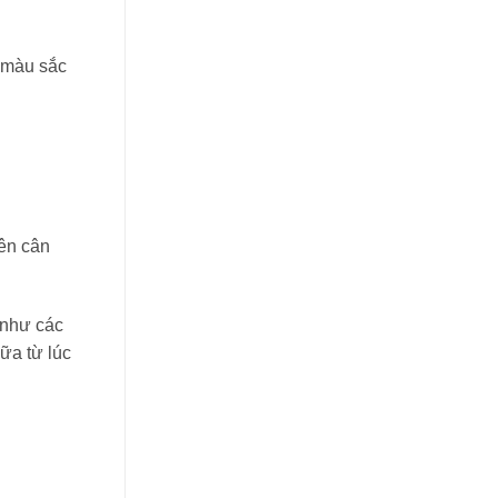
 màu sắc
nên cân
 như các
ữa từ lúc