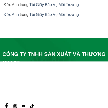
Đức Anh
trong
Túi Giấy Bảo Vệ Môi Trường
Đức Anh
trong
Túi Giấy Bảo Vệ Môi Trường
CÔNG TY TNHH SẢN XUẤT VÀ THƯƠNG
MẠI 2T
A1, Nguyễn Cơ Thạch, P. Mỹ Đình 1, Q. Nam Từ Liêm,
Hà Nội
57 Phú Thọ 3, P Phú Sơn, TP Thanh Hóa
0334-131-131
baobigiay.online@gmail.com