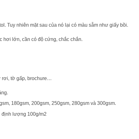
tol. Tuy nhiên mặt sau của nó lại có màu sẫm như giấy bồi.
 hơi lớn, cần có độ cứng, chắc chắn.
ờ rơi, tờ gấp, brochure…
áng.
0gsm, 180gsm, 200gsm, 250gsm, 280gsm và 300gsm.
e định lượng 100g/m2