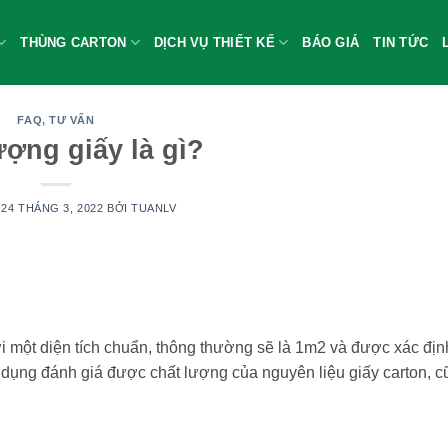
THÙNG CARTON
DỊCH VỤ THIẾT KẾ
BÁO GIÁ
TIN TỨC
FAQ
,
TƯ VẤN
ượng giấy là gì?
O
24 THÁNG 3, 2022
BỞI
TUANLV
i một diện tích chuẩn, thông thường sẽ là 1m2 và được xác địn
dụng đánh giá được chất lượng của nguyên liệu giấy carton, 