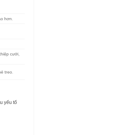
ao hơn.
.
thiệp cưới,
ẻ treo.
u yếu tố