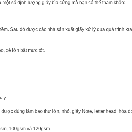
à một số định lượng giấy bìa cứng mà bạn có thể tham khảo:
 mềm. Sau đó được các nhà sản xuất giấy xử lý qua quá trình kraf
o, xé lớn bắt mực tốt.
nay.
được dùng làm bao thư lớn, nhỏ, giấy Note, letter head, hóa đ
0gsm, 100gsm và 120gsm.