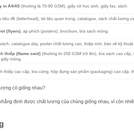
y in A4/A5
(thường là 70-80 GSM), giấy vở học sinh, giấy fax, sách.
y tiêu đề (letterhead), tài liệu quan trọng, catalogue, sách chất lượng c
rơi (flyers)
, áp phích (posters), brochure, bìa sách mỏng.
 sách, catalogue dày, poster chất lượng cao, thiệp mời, bản vẽ kỹ thuật
h thiếp (Name card)
(thường từ 250 GSM trở lên), bìa sách cao cấp, 
 giấy mỏng.
h thiếp cao cấp, bìa cứng, hộp đựng sản phẩm (packaging) cao cấp, th
 lượng có giống nhau?
 khẳng định được chất lượng của chúng giống nhau, vì còn nhiề
ng