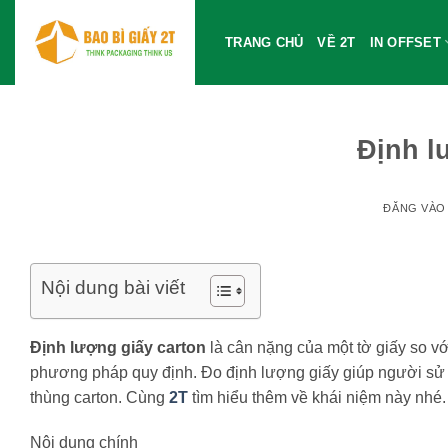
Bỏ
qua
TRANG CHỦ
VỀ 2T
IN OFFSET
nội
dung
Định l
ĐĂNG VÀ
Nội dung bài viết
Định lượng giấy carton
là cân nặng của một tờ giấy so vớ
phương pháp quy định. Đo định lượng giấy giúp người sử 
thùng carton. Cùng
2T
tìm hiểu thêm về khái niệm này nhé.
Nội dung chính