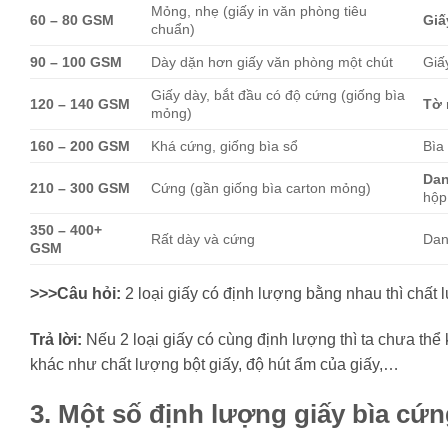
Mỏng, nhẹ (giấy in văn phòng tiêu
60 – 80 GSM
Giấ
chuẩn)
90 – 100 GSM
Dày dặn hơn giấy văn phòng một chút
Giấ
Giấy dày, bắt đầu có độ cứng (giống bìa
120 – 140 GSM
Tờ 
mỏng)
160 – 200 GSM
Khá cứng, giống bìa sổ
Bìa
Dan
210 – 300 GSM
Cứng (gần giống bìa carton mỏng)
hộp
350 – 400+
Rất dày và cứng
Dan
GSM
>>>Câu hỏi:
2 loại giấy có định lượng bằng nhau thì chất
Trả lời:
Nếu 2 loại giấy có cùng định lượng thì ta chưa thể
khác như chất lượng bột giấy, độ hút ẩm của giấy,…
3. Một số định lượng giấy bìa cứ