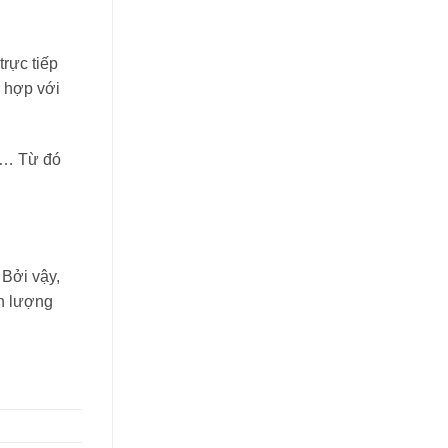
rực tiếp
ù hợp với
rí… Từ đó
 Bởi vậy,
nh lượng