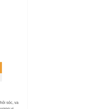
hỏi sóc, va
hương vị