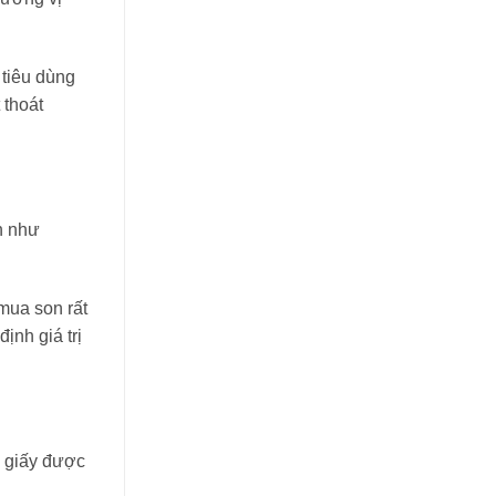
 tiêu dùng
 thoát
in như
mua son rất
ịnh giá trị
p giấy được