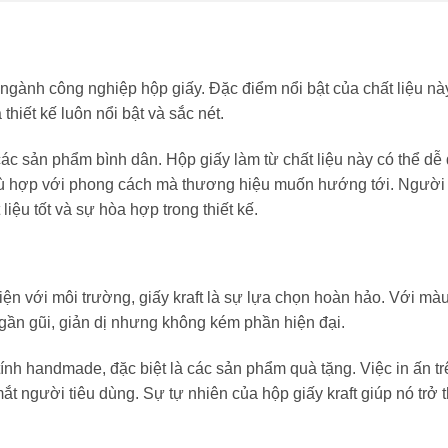
g ngành công nghiệp hộp giấy. Đặc điểm nổi bật của chất liệu nà
thiết kế luôn nổi bật và sắc nét.
ác sản phẩm bình dân. Hộp giấy làm từ chất liệu này có thể dễ 
hù hợp với phong cách mà thương hiệu muốn hướng tới. Người 
iệu tốt và sự hòa hợp trong thiết kế.
ện với môi trường, giấy kraft là sự lựa chọn hoàn hảo. Với mà
 gần gũi, giản dị nhưng không kém phần hiện đại.
nh handmade, đặc biệt là các sản phẩm quà tặng. Việc in ấn trê
ắt người tiêu dùng. Sự tự nhiên của hộp giấy kraft giúp nó trở 