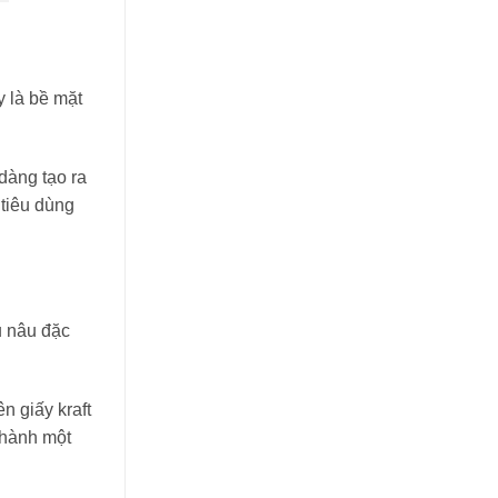
y là bề mặt
dàng tạo ra
tiêu dùng
u nâu đặc
n giấy kraft
thành một