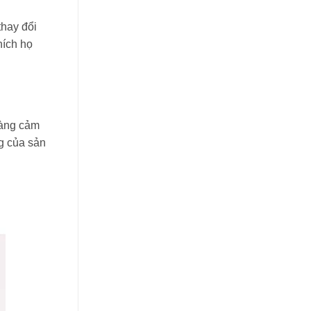
thay đổi
hích họ
hàng cảm
g của sản