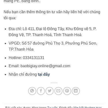
màng PE, băng dính..
Nếu bạn cần thêm thông tin tư vấn hãy liên hệ với chúng
tôi qua:
Địa chỉ: Lô 411, Đại lộ Đông Tây, Khu Đông vệ 5, P.
Đông Vệ, TP. Thanh Hoá, Tỉnh Thanh Hoá
VPGD: Số 57 đường Phú Thọ 3, Phường Phú Sơn,
TP.Thanh Hóa
Hotline: 0334131131
Email: baobigiay.online@gmail.com
Nhận chỉ đường
tại đây
Bài viết này được đăng trong
Tư vấn
. Đánh dấu
liên kết thường trực
.