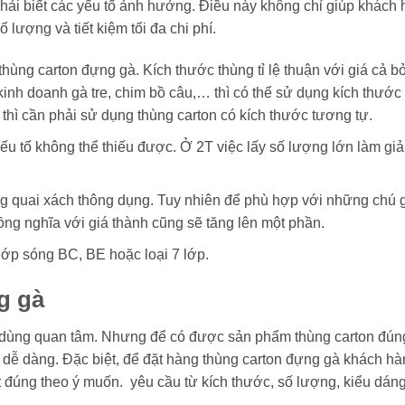
phải biết các yếu tố ảnh hưởng. Điều này không chỉ giúp khách
lượng và tiết kiệm tối đa chi phí.
thùng carton đựng gà. Kích thước thùng tỉ lệ thuận với giá cả b
kinh doanh gà tre, chim bồ câu,… thì có thể sử dụng kích thước
 thì cần phải sử dụng thùng carton có kích thước tương tự.
ếu tố không thể thiếu được. Ở 2T việc lấy số lượng lớn làm gi
g quai xách thông dụng. Tuy nhiên để phù hợp với những chú 
đồng nghĩa với giá thành cũng sẽ tăng lên một phần.
lớp sóng BC, BE hoặc loại 7 lớp.
g gà
 dùng quan tâm. Nhưng để có được sản phẩm thùng carton đún
 dễ dàng. Đặc biệt, để đặt hàng thùng carton đựng gà khách hà
 đúng theo ý muốn. yêu cầu từ kích thước, số lượng, kiểu dáng