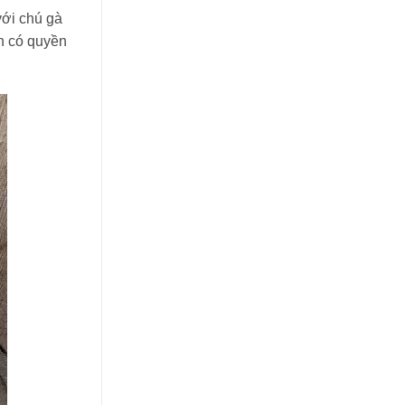
với chú gà
àn có quyền