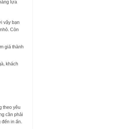
 hàng lựa
ởi vậy bạn
 nhỏ. Còn
ảm giá thành
gà, khách
g theo yêu
ng cần phải
 đến in ấn.