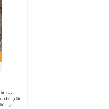
tin cậy
m, chúng tôi
iên lạc