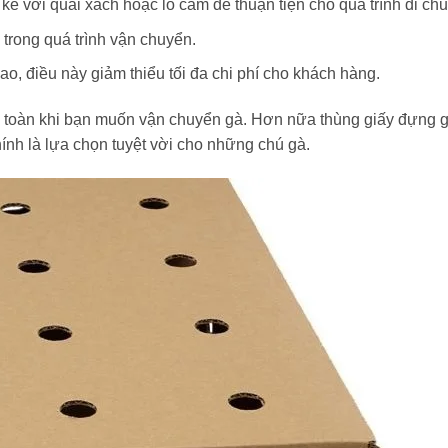
 kế với quai xách hoặc lỗ cầm để thuận tiện cho quá trình di ch
n trong quá trình vận chuyển.
o, điều này giảm thiểu tối đa chi phí cho khách hàng.
an toàn khi bạn muốn vận chuyển gà. Hơn nữa thùng giấy đựng g
ính là lựa chọn tuyệt vời cho những chú gà.