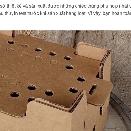
ơ sở thiết kế và sản xuất được những chiếc thùng phù hợp nhất 
u thử, in test trước khi sản xuất hàng loạt. Vì vậy, bạn hoàn to